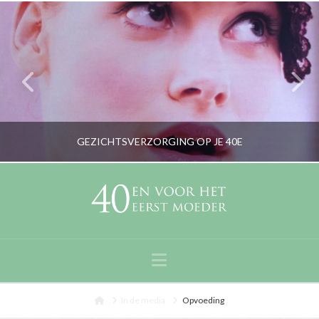
GEZICHTSVERZORGING OP JE 40E
RORYBLOKZIJL
GEZICHTSVERZORGING & MAKE-UP
Navigation
SEPTEMBER 30, 2013
Home
In de media
Opvoeding