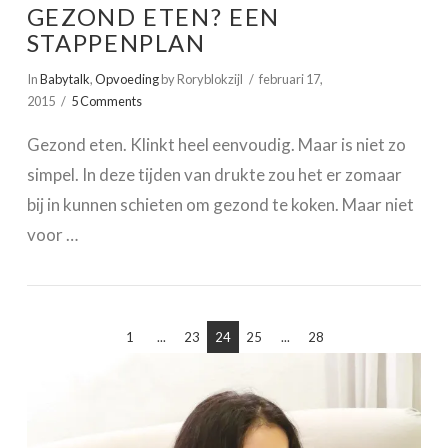
GEZOND ETEN? EEN
STAPPENPLAN
In
Babytalk
,
Opvoeding
by Roryblokzijl
februari 17,
2015
5 Comments
Gezond eten. Klinkt heel eenvoudig. Maar is niet zo
simpel. In deze tijden van drukte zou het er zomaar
bij in kunnen schieten om gezond te koken. Maar niet
voor …
VIEW POST
1
...
23
24
25
...
28