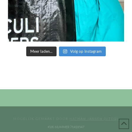
Meer laden...
Volg op Instagram
MOGELIJK GEMAAKT DOOR
NATHAN JANSEN (UTEQ)
KVK-NUMMER 71418547