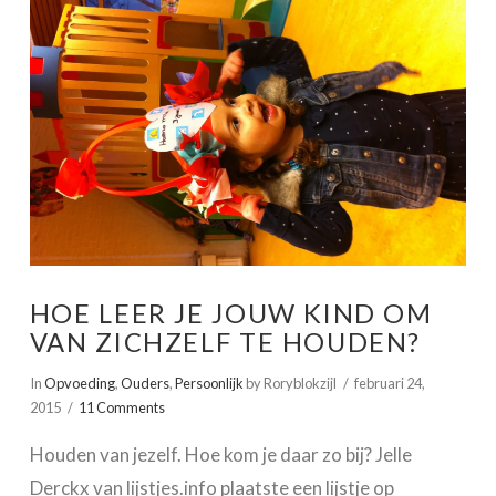
VIEW POST
HOE LEER JE JOUW KIND OM
VAN ZICHZELF TE HOUDEN?
In
Opvoeding
,
Ouders
,
Persoonlijk
by Roryblokzijl
februari 24,
2015
11 Comments
Houden van jezelf. Hoe kom je daar zo bij? Jelle
Derckx van lijstjes.info plaatste een lijstje op