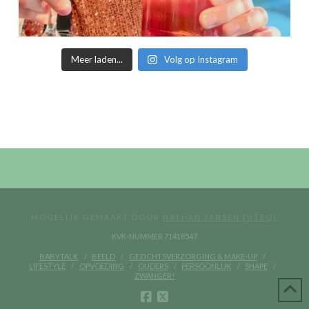
Meer laden...
Volg op Instagram
MOGELIJK GEMAAKT DOOR
NATHAN JANSEN (UTEQ)
KVK-NUMMER 71418547
BABYTALK
BEELD
GEZICHTSVERZORGING & MAKE-UP
LIFESTYLE
OPVOEDING
OUDERS
PERSOONLIJK
SHAPE
ZWANGER!