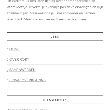
Hi! Welkom! Ik ben Rory. Ik blog over het moederschap op
latere leeftijd. Ik vertel je over mijn positieve ervaringen en mijn
strubbelingen. Maar ook hoe je – naast moeder en partner –
jezelf blijft. Meer weten over mij? Lees dan
hier meer…
LEES
HOME
OVER RORY
SAMENWERKEN
PRIVACYVERKLARING
NIEUWSBRIEF