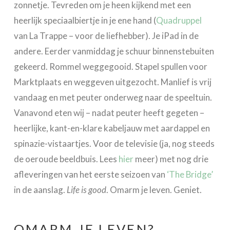
zonnetje. Tevreden om je heen kijkend met een
heerlijk speciaalbiertje in je ene hand (
Quadruppel
van La Trappe – voor de liefhebber). Je iPad in de
andere. Eerder vanmiddag je schuur binnenstebuiten
gekeerd. Rommel weggegooid. Stapel spullen voor
Marktplaats en weggeven uitgezocht. Manlief is vrij
vandaag en met peuter onderweg naar de speeltuin.
Vanavond eten wij – nadat peuter heeft gegeten –
heerlijke, kant-en-klare kabeljauw met aardappel en
spinazie-vistaartjes. Voor de televisie (ja, nog steeds
de oeroude beeldbuis. Lees
hier
meer) met nog drie
afleveringen van het eerste seizoen van
‘The Bridge’
in de aanslag.
Life is good
. Omarm je leven. Geniet.
OMARM JE LEVEN?