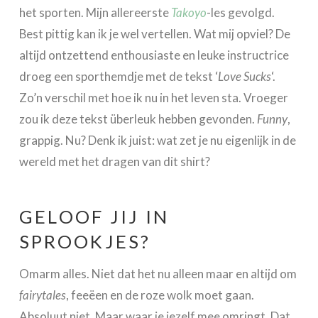
het sporten. Mijn allereerste
Takoyo
-les gevolgd.
Best pittig kan ik je wel vertellen. Wat mij opviel? De
altijd ontzettend enthousiaste en leuke instructrice
droeg een sporthemdje met de tekst ‘
Love Sucks
‘.
Zo’n verschil met hoe ik nu in het leven sta. Vroeger
zou ik deze tekst überleuk hebben gevonden.
Funny
,
grappig. Nu? Denk ik juist: wat zet je nu eigenlijk in de
wereld met het dragen van dit shirt?
GELOOF JIJ IN
SPROOKJES?
Omarm alles. Niet dat het nu alleen maar en altijd om
fairytales
, feeëen en de roze wolk moet gaan.
Absoluut niet. Maar waar je jezelf mee omringt. Dat