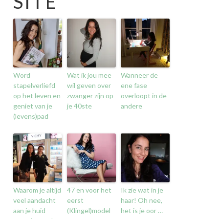
SITE
Word
Wat ik jou mee
Wanneer de
stapelverliefd
wil geven over
ene fase
op het leven en
zwanger zijn op
overloopt in de
geniet van je
je 40ste
andere
(levens)pad
Waarom je altijd
47 en voor het
Ik zie wat in je
veel aandacht
eerst
haar! Oh nee,
aan je huid
(Klingel)model
het is je oor …