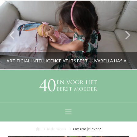
ARTIFICIAL INTELLIGENCE AT ITS BEST: LUVABELLA HAS ARRIVED
RORYBLOKZIJL
LIFESTYLE, OPVOEDING
Navigation
JULI 21, 2018
Home
In de media
Omarm je leven!