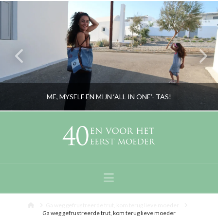
ME, MYSELF EN MIJN ‘ALL IN ONE’- TAS!
RORYBLOKZIJL
LIFESTYLE
Navigation
SEPTEMBER 7, 2017
Home
Ga weg gefrustreerde trut, kom terug lieve moeder
Ga weg gefrustreerde trut, kom terug lieve moeder