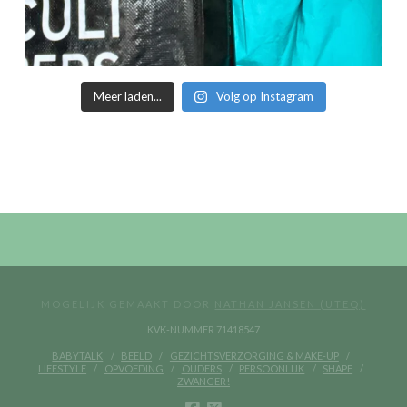
Meer laden...
Volg op Instagram
MOGELIJK GEMAAKT DOOR
NATHAN JANSEN (UTEQ)
KVK-NUMMER 71418547
BABYTALK
BEELD
GEZICHTSVERZORGING & MAKE-UP
LIFESTYLE
OPVOEDING
OUDERS
PERSOONLIJK
SHAPE
ZWANGER!