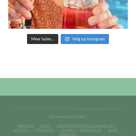
Meer laden...
Volg op Instagram
MOGELIJK GEMAAKT DOOR
NATHAN JANSEN (UTEQ)
KVK-NUMMER 71418547
BABYTALK
BEELD
GEZICHTSVERZORGING & MAKE-UP
LIFESTYLE
OPVOEDING
OUDERS
PERSOONLIJK
SHAPE
ZWANGER!