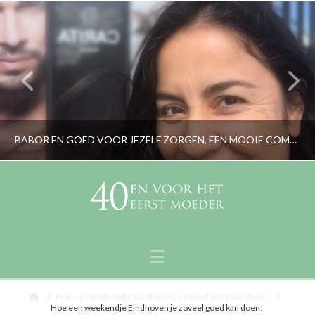
BABOR EN GOED VOOR JEZELF ZORGEN, EEN MOOIE COMBINATIE
RORYBLOKZIJL
GEZICHTSVERZORGING & MAKE-UP, LIFESTYLE
Navigation
AUGUSTUS 16, 2018
Home
Hoe een weekendje Eindhoven je zoveel goed kan doen!
Hoe een weekendje Eindhoven je zoveel goed kan doen!