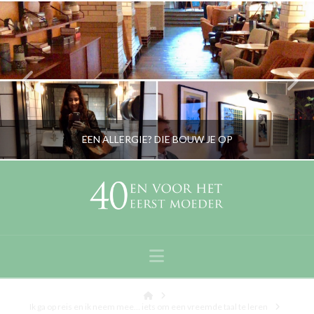
EEN ALLERGIE? DIE BOUW JE OP
RORYBLOKZIJL
GEZICHTSVERZORGING & MAKE-UP, LIFESTYLE, OPVOEDING, OUDERS
Navigation
SEPTEMBER 10, 2019
Home
Ik ga op reis en ik neem mee… iets om een vreemde taal te leren