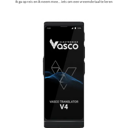
Ik ga op reis en ik neem mee... iets om een vreemde taal te leren