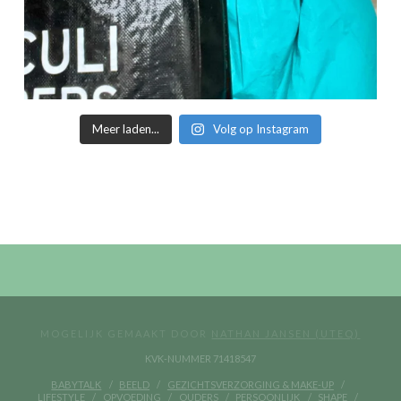
Meer laden...
Volg op Instagram
MOGELIJK GEMAAKT DOOR
NATHAN JANSEN (UTEQ)
KVK-NUMMER 71418547
BABYTALK
BEELD
GEZICHTSVERZORGING & MAKE-UP
LIFESTYLE
OPVOEDING
OUDERS
PERSOONLIJK
SHAPE