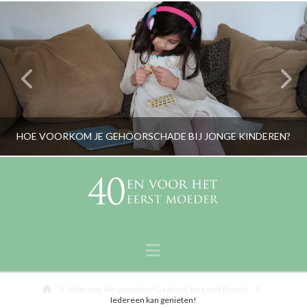
HOE VOORKOM JE GEHOORSCHADE BIJ JONGE KINDEREN?
RORYBLOKZIJL
LIFESTYLE, OPVOEDING, OUDERS
Navigation
JANUARI 2, 2019
Home
Iedereen kan genieten! Ga jij ook weg met Pasen?
Iedereen kan genieten!