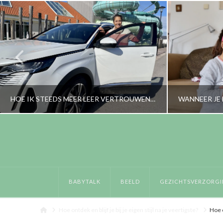
HOE IK STEEDS MEER LEER VERTROUWEN OP MIJZELF
RORYBLOKZIJL
LIFESTYLE
BABYTAL
BABYTALK
BEELD
GEZICHTSVERZORGI
OKTOBER 26, 2021
N
Home
Hoe ontdek en blijf je bij je eigen stijl na je veertigste?
Hoe o