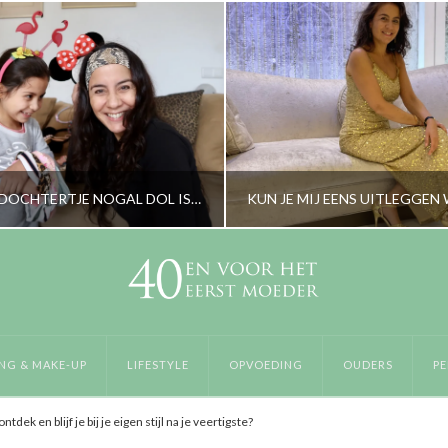
WANNEER JE DOCHTERTJE NOGAL DOL IS OP HAARBANDJES
RORYBLOKZIJL
RORYBLOKZIJL
K, LIFESTYLE, OPVOEDING
BABYTALK, PERSOONLIJK, Z
NG & MAKE-UP
LIFESTYLE
OPVOEDING
OUDERS
PE
OVEMBER 14, 2019
SEPTEMBER 27, 20
ntdek en blijf je bij je eigen stijl na je veertigste?