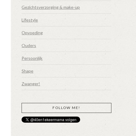
Gezichtsverzorging & make-up
Lifestyle
Opvoeding
Ouders
Persoonlijk
Shape
Zwanger!
FOLLOW ME!