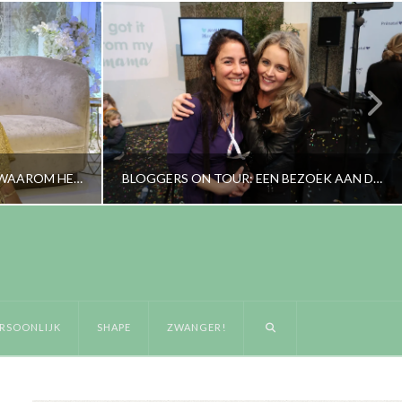
KUN JE MIJ EENS UITLEGGEN WAAROM HET ZO BIJZONDER IS OM EEN VEERTIGPLUS MOEDER TE ZIJN?
BLOGGERS ON TOUR: EEN BEZOEK AAN DE NEGENMAANDENBEURS 2017
RORYBLOKZIJL
WANGER!
BEELD, LIFESTYLE
RSOONLIJK
SHAPE
ZWANGER!
22
MAART 1, 2017