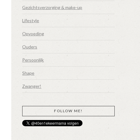
Gezichtsverzorging & make-up
Lifestyle
Opvoeding
Ouders
Persoonlijk
Shape
Zwanger!
FOLLOW ME!