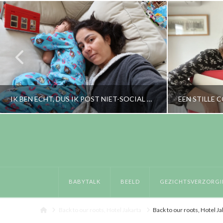
IK BEN ECHT, DUS IK POST NIET-SOCIAL MEDIA WAARDIGE DINGEN
RORYBLOKZIJL
PERSOONLIJK
BABYTALK
BEELD
GEZICHTSVERZORGI
MAART 14, 2017
Home
Back to our roots, Hotel Jakarta
Back to our roots, Hotel Ja