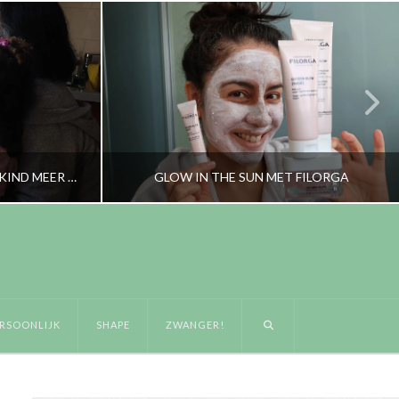
 KIND MEER …
GLOW IN THE SUN MET FILORGA
RORYBLOKZIJL
GEZICHTSVERZORGING & MAKE-UP
RSOONLIJK
SHAPE
ZWANGER!
APRIL 15, 2019