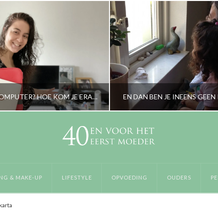
EEN STILLE COMPUTER? HOE KOM JE ERAAN EN WAT KUN JE ERMEE?
EN DAN BEN JE INEENS GEEN
RORYBLOKZIJL
RORYBLOKZIJL
LIFESTYLE
PERSOONLIJK
NG & MAKE-UP
LIFESTYLE
OPVOEDING
OUDERS
PE
JANUARI 2, 2023
MEI 30, 2018
karta