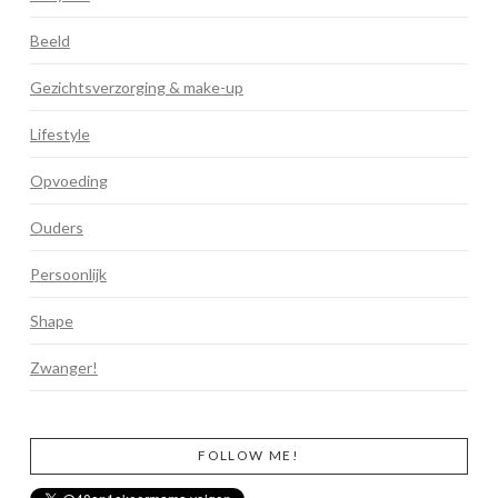
Beeld
Gezichtsverzorging & make-up
Lifestyle
Opvoeding
Ouders
Persoonlijk
Shape
Zwanger!
FOLLOW ME!