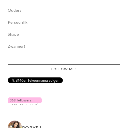
Ouders
Persoonlijk
Shape
Zwanger!
FOLLOW ME!
RORYRJ