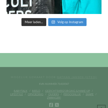
Meer laden...
Volg op Instagram
MOGELIJK GEMAAKT DOOR
NATHAN JANSEN (UTEQ)
KVK-NUMMER 71418547
BABYTALK
BEELD
GEZICHTSVERZORGING & MAKE-UP
LIFESTYLE
OPVOEDING
OUDERS
PERSOONLIJK
SHAPE
ZWANGER!