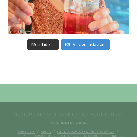
Meer laden...
Volg op Instagram
MOGELIJK GEMAAKT DOOR
NATHAN JANSEN (UTEQ)
KVK-NUMMER 71418547
BABYTALK
BEELD
GEZICHTSVERZORGING & MAKE-UP
LIFESTYLE
OPVOEDING
OUDERS
PERSOONLIJK
SHAPE