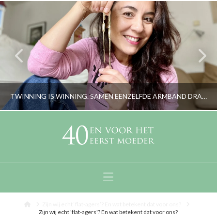
TWINNING IS WINNING. SAMEN EENZELFDE ARMBAND DRAGEN
RORYBLOKZIJL
LIFESTYLE
Navigation
OKTOBER 21, 2021
Home
Zijn wij echt ‘flat-agers’? En wat betekent dat voor ons?
Zijn wij echt 'flat-agers'? En wat betekent dat voor ons?