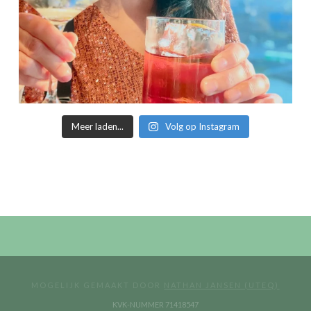
Meer laden...
Volg op Instagram
MOGELIJK GEMAAKT DOOR
NATHAN JANSEN (UTEQ)
KVK-NUMMER 71418547