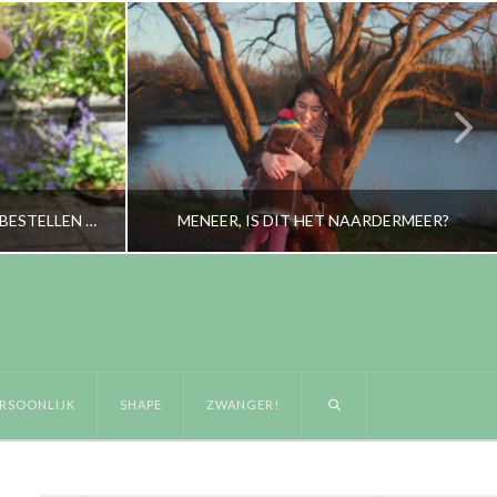
WAAROM ONLINE SANDALEN BESTELLEN HELEMAAL NIET ZO MOEILIJK HOEFT TE ZIJN
MENEER, IS DIT HET NAARDERMEER?
RORYBLOKZIJL
OPVOEDING, PERSOONLIJK
RSOONLIJK
SHAPE
ZWANGER!
DECEMBER 2, 2014