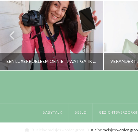
EEN LUXEPROBLEEM OF NIET? WAT GA IK NU DOEN MET MIJN SMARTPHONE?
RORYBLOKZIJL
LIFESTYLE
GEZICHT
BABYTALK
BEELD
GEZICHTSVERZORGI
APRIL 25, 2019
Home
Kleine meisjes worden groot
Kleine meisjes worden groo