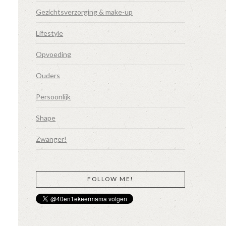
Gezichtsverzorging & make-up
Lifestyle
Opvoeding
Ouders
Persoonlijk
Shape
Zwanger!
FOLLOW ME!