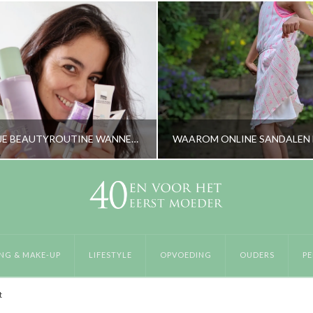
VERANDERT JE BEAUTYROUTINE WANNEER JE DE 40(PLUS) BEREIKT?
RORYBLOKZIJL
RORYBLOKZIJL
SVERZORGING & MAKE-UP
LIFESTYLE
NG & MAKE-UP
LIFESTYLE
OPVOEDING
OUDERS
PE
OKTOBER 8, 2019
JUNI 30, 2019
t