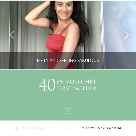
FIFTY AND FEELING FABULOUS
RORYBLOKZIJL
PERSOONLIJK
Navigation
SEPTEMBER 13, 2020
Home
Help! Mijn eerste mini-vlog
Film op 22-06-16 om 10.34