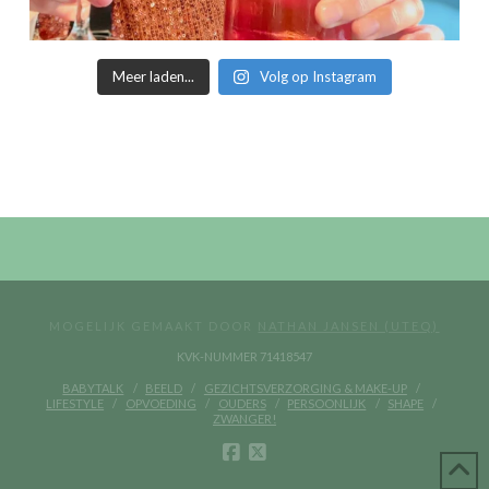
Meer laden...
Volg op Instagram
MOGELIJK GEMAAKT DOOR
NATHAN JANSEN (UTEQ)
KVK-NUMMER 71418547
BABYTALK
BEELD
GEZICHTSVERZORGING & MAKE-UP
LIFESTYLE
OPVOEDING
OUDERS
PERSOONLIJK
SHAPE
ZWANGER!