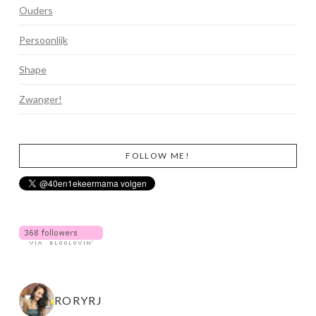
Ouders
Persoonlijk
Shape
Zwanger!
FOLLOW ME!
RORYRJ