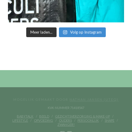
Meer laden...
Volg op Instagram
MOGELIJK GEMAAKT DOOR
NATHAN JANSEN (UTEQ)
KVK-NUMMER 71418547
BABYTALK
BEELD
GEZICHTSVERZORGING & MAKE-UP
LIFESTYLE
OPVOEDING
OUDERS
PERSOONLIJK
SHAPE
ZWANGER!